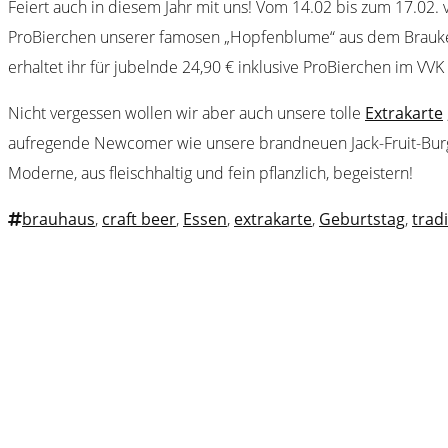
Feiert auch in diesem Jahr mit uns! Vom 14.02 bis zum 17.02
ProBierchen unserer famosen „Hopfenblume“ aus dem Braukess
erhaltet ihr für jubelnde 24,90 € inklusive ProBierchen im VV
Nicht vergessen wollen wir aber auch unsere tolle
Extrakarte
aufregende Newcomer wie unsere brandneuen Jack-Fruit-Burger
Moderne, aus fleischhaltig und fein pflanzlich, begeistern!
brauhaus
,
craft beer
,
Essen
,
extrakarte
,
Geburtstag
,
trad
Webster
Brauhaus