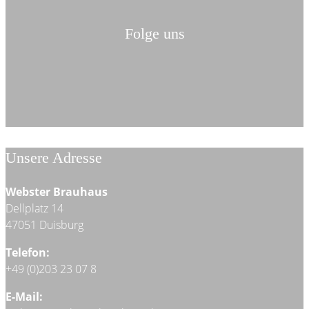
Folge uns
Unsere Adresse
Webster Brauhaus
Dellplatz 14
47051 Duisburg
Telefon:
+49 (0)203 23 07 8
E-Mail: