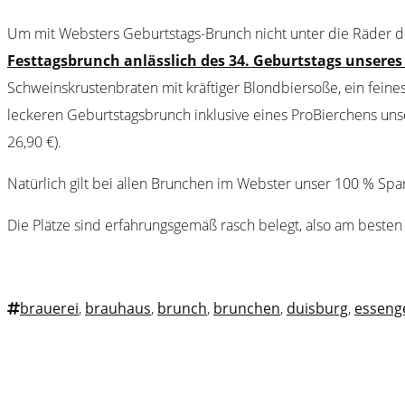
Um mit Websters Geburtstags-Brunch nicht unter die Räder 
Festtagsbrunch anlässlich des 34. Geburtstags unsere
Schweinskrustenbraten mit kräftiger Blondbiersoße, ein feines
leckeren Geburtstagsbrunch inklusive eines ProBierchens u
26,90 €).
Natürlich gilt bei allen Brunchen im Webster unser 100 % Sparf
Die Plätze sind erfahrungsgemäß rasch belegt, also am besten
brauerei
,
brauhaus
,
brunch
,
brunchen
,
duisburg
,
esseng
Webster