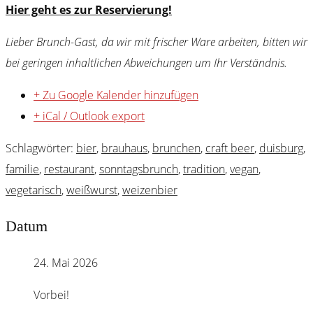
Hier geht es zur Reservierung!
Lieber Brunch-Gast, da wir mit frischer Ware arbeiten, bitten wir
bei geringen inhaltlichen Abweichungen um Ihr Verständnis.
+ Zu Google Kalender hinzufügen
+ iCal / Outlook export
Schlagwörter:
bier
,
brauhaus
,
brunchen
,
craft beer
,
duisburg
,
familie
,
restaurant
,
sonntagsbrunch
,
tradition
,
vegan
,
vegetarisch
,
weißwurst
,
weizenbier
Datum
24. Mai 2026
Vorbei!