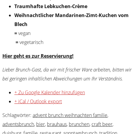
Traumhafte Lebkuchen-Crème
Weihnachtlicher Mandarinen-Zimt-Kuchen vom
Blech
⁣=
vegan
=
vegetarisch
Hier geht es zur Reservierung!
Lieber Brunch-Gast, da wir mit frischer Ware arbeiten, bitten wir
bei geringen inhaltlichen Abweichungen um Ihr Verständnis.
+ Zu Google Kalender hinzufügen
+ iCal / Outlook export
Schlagwörter:
advent brunch weihnachten familie
,
adventsbrunch
,
bier
,
brauhaus
,
brunchen
,
craft beer
,
duisburg
,
familie
,
restaurant
,
sonntagsbrunch
,
tradition
,