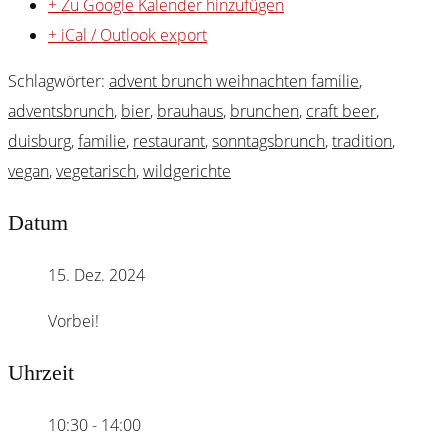
+ Zu Google Kalender hinzufügen
+ iCal / Outlook export
Schlagwörter:
advent brunch weihnachten familie
,
adventsbrunch
,
bier
,
brauhaus
,
brunchen
,
craft beer
,
duisburg
,
familie
,
restaurant
,
sonntagsbrunch
,
tradition
,
vegan
,
vegetarisch
,
wildgerichte
Datum
15. Dez. 2024
Vorbei!
Uhrzeit
10:30 - 14:00