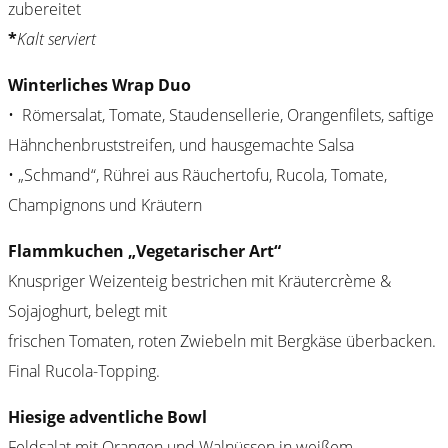
zubereitet
*
Kalt serviert
Winterliches Wrap Duo
• Römersalat, Tomate, Staudensellerie, Orangenfilets, saftige
Hähnchenbruststreifen, und hausgemachte Salsa
• „Schmand“, Rührei aus Räuchertofu, Rucola, Tomate,
Champignons und Kräutern
Flammkuchen „Vegetarischer Art“
Knuspriger Weizenteig bestrichen mit Kräutercrème &
Sojajoghurt, belegt mit
frischen Tomaten, roten Zwiebeln mit Bergkäse überbacken.
Final Rucola-Topping.
Hiesige adventliche Bowl
Feldsalat mit Orangen und Walnüssen in weißem