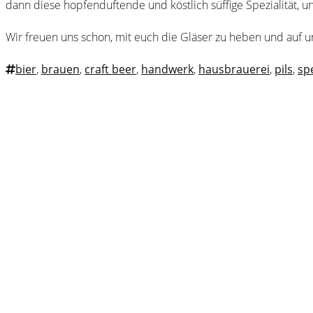
dann diese hopfenduftende und köstlich süffige Spezialität, u
Wir freuen uns schon, mit euch die Gläser zu heben und auf u
bier
,
brauen
,
craft beer
,
handwerk
,
hausbrauerei
,
pils
,
sp
Webster
Brauhaus