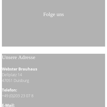
Folge uns
Unsere Adresse
Webster Brauhaus
Dellplatz 14
47051 Duisburg
Telefon:
+49 (0)203 23 07 8
E-Mail: