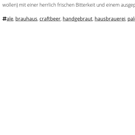
wollen) mit einer herrlich frischen Bitterkeit und einem ausge
ale
,
brauhaus
,
craftbeer
,
handgebraut
,
hausbrauerei
,
pal
Webster
Brauhaus