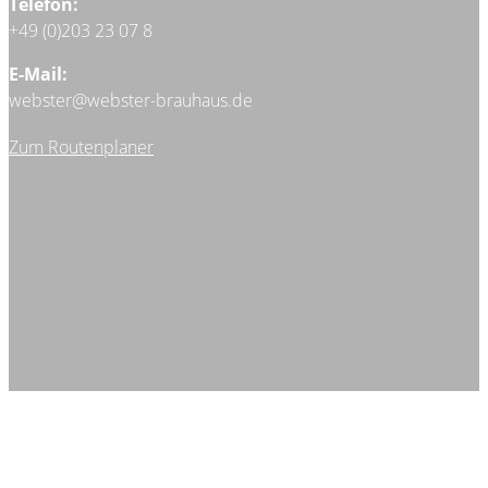
Telefon:
+49 (0)203 23 07 8
E-Mail:
webster@webster-brauhaus.de
Zum Routenplaner