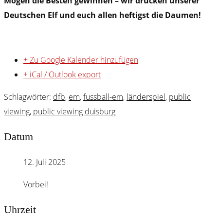
Mögen die Besten gewinnen – wir drücken unserer
Deutschen Elf und euch allen heftigst die Daumen!
+ Zu Google Kalender hinzufügen
+ iCal / Outlook export
Schlagwörter:
dfb
,
em
,
fussball-em
,
länderspiel
,
public
viewing
,
public viewing duisburg
Datum
12. Juli 2025
Vorbei!
Uhrzeit