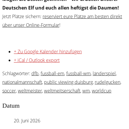
Deutschen Elf und euch allen heftigst die Daumen!
Jetzt Plätze sichern:
reserviert eure Plätze am besten direkt
über unser Online-Formular
!
+ Zu Google Kalender hinzufügen
+ iCal / Outlook export
Schlagwörter:
dfb
,
fussball-em
,
fussball-wm
,
länderspiel
,
nationalmannschaft
,
public viewing duisburg
,
rudelgucken
,
soccer
,
weltmeister
,
weltmeitserschaft
,
wm
,
worldcup
Datum
20. Juni 2026